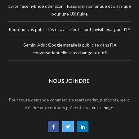
L’interface hybride d’Amazon : fusionner numérique et physique
pour une UX fluide
Pourquoi vos publicités et avis clients sont invisibles… pour l’IA
Gemini Ads : Google installe la publicité dans l’IA
conversationnelle sans changer d’outil
NOUS JOINDRE
Pour toute demande commerciale (partenariat, publicité), merci
d’écrire aux contacts présents sur
cette page
.
F
T
L
a
w
i