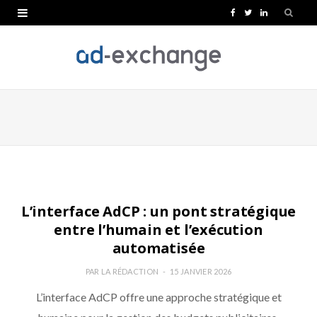
F
T
L
a
w
i
c
i
n
e
t
k
b
t
e
o
e
d
o
r
I
ANALYSE
k
n
L’interface AdCP : un pont stratégique
entre l’humain et l’exécution
automatisée
PAR
LA RÉDACTION
15 JANVIER 2026
L’interface AdCP offre une approche stratégique et