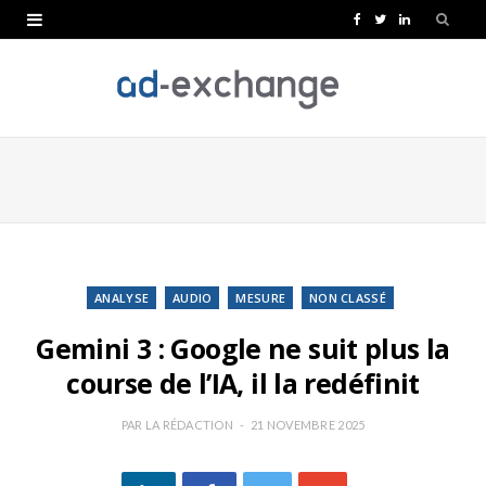
F
T
L
a
w
i
c
i
n
e
t
k
b
t
e
o
e
d
o
r
I
k
n
ANALYSE
AUDIO
MESURE
NON CLASSÉ
Gemini 3 : Google ne suit plus la
course de l’IA, il la redéfinit
PAR
LA RÉDACTION
21 NOVEMBRE 2025