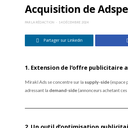
Acquisition de Adsper
PAR
LA RÉDACTION
14 DÉCEMBRE 2024
Partager sur Linkedin
1.
Extension de l’offre publicitaire
Mirakl Ads se concentre sur la
supply-side
(espace p
adressant la
demand-side
(annonceurs achetant ces 
2.
Un outil d’optimisation publicitai