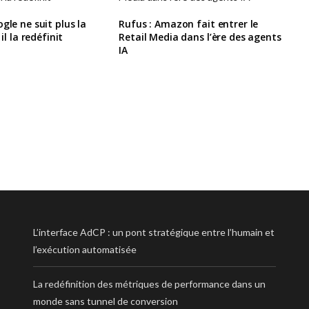
gle ne suit plus la
Rufus : Amazon fait entrer le
 il la redéfinit
Retail Media dans l’ère des agents
IA
L’interface AdCP : un pont stratégique entre l’humain et
l’exécution automatisée
La redéfinition des métriques de performance dans un
monde sans tunnel de conversion