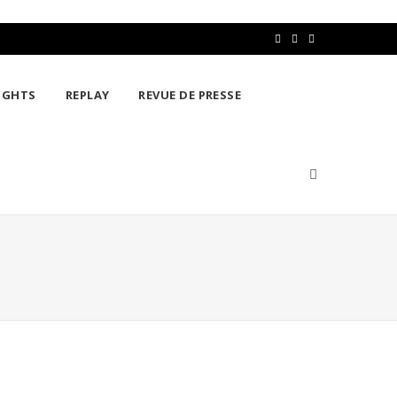
F
T
L
a
w
i
IGHTS
REPLAY
REVUE DE PRESSE
c
i
n
e
t
k
b
t
e
o
e
d
o
r
I
k
n