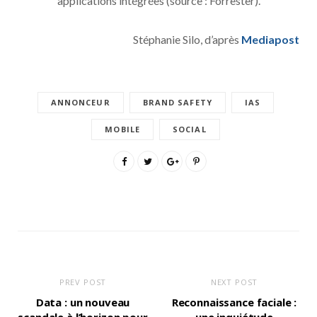
applications intégrées (source : Forrester).
Stéphanie Silo, d’après
Mediapost
ANNONCEUR
BRAND SAFETY
IAS
MOBILE
SOCIAL
PREV POST
NEXT POST
Data : un nouveau
Reconnaissance faciale :
scandale à l’horizon pour
une inquiétude