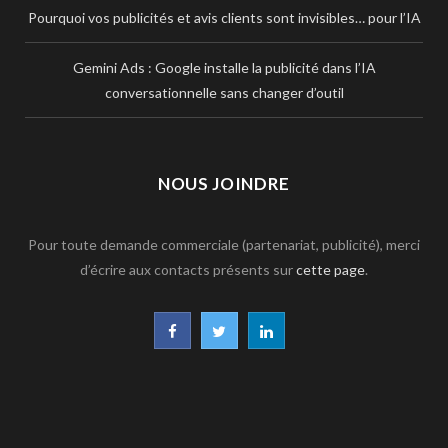
Pourquoi vos publicités et avis clients sont invisibles… pour l’IA
Gemini Ads : Google installe la publicité dans l’IA
conversationnelle sans changer d’outil
NOUS JOINDRE
Pour toute demande commerciale (partenariat, publicité), merci
d’écrire aux contacts présents sur
cette page
.
F
T
L
a
w
i
c
i
n
e
t
k