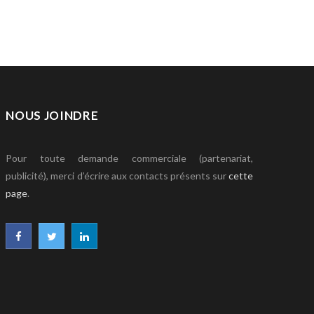
NOUS JOINDRE
Pour toute demande commerciale (partenariat,
publicité), merci d’écrire aux contacts présents sur
cette
page
.
F
T
L
a
w
i
c
i
n
e
t
k