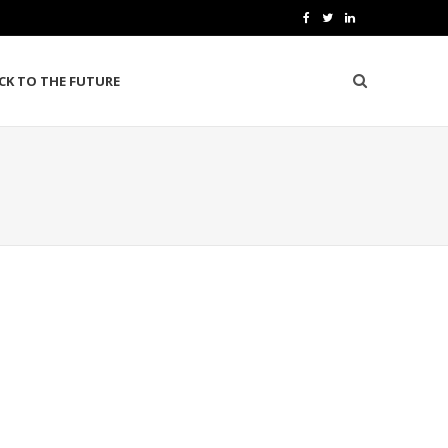
F
T
L
a
w
i
CK TO THE FUTURE
c
i
n
e
t
k
b
t
e
o
e
d
o
r
I
k
n