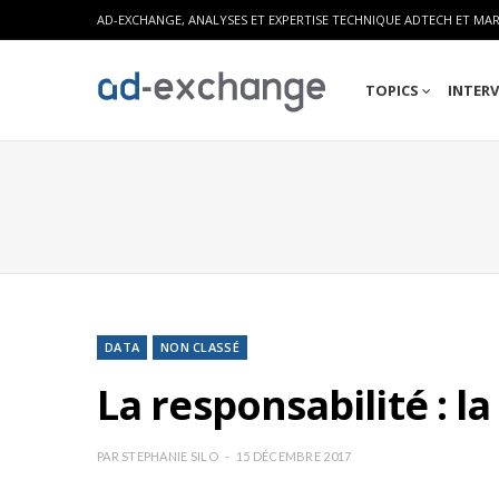
AD-EXCHANGE, ANALYSES ET EXPERTISE TECHNIQUE ADTECH ET MA
TOPICS
INTER
DATA
NON CLASSÉ
La responsabilité : 
PAR
STEPHANIE SILO
15 DÉCEMBRE 2017