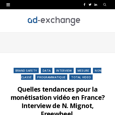
F
T
L
a
w
i
c
i
n
e
t
k
b
t
e
o
e
d
o
r
I
k
n
BRAND SAFETY
DATA
INTERVIEW
MESURE
NON
CLASSÉ
PROGRAMMATIQUE
TOTAL VIDEO
Quelles tendances pour la
monétisation vidéo en France?
Interview de N. Mignot,
Freewheel.