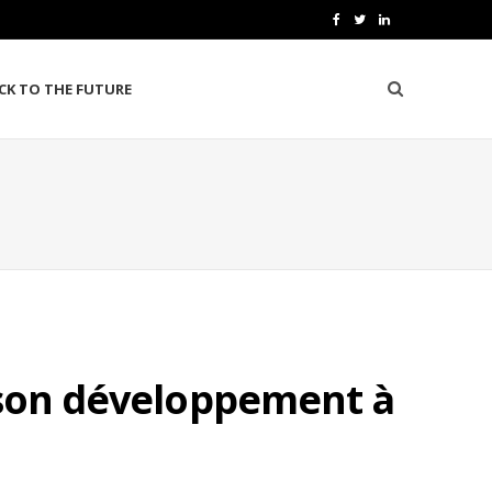
F
T
L
a
w
i
CK TO THE FUTURE
c
i
n
e
t
k
b
t
e
o
e
d
o
r
I
k
n
 son développement à