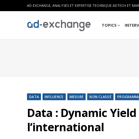
AD-EXCHANGE, ANALYSES ET EXPERTISE TECHNIQUE ADTECH ET MA
TOPICS
INTER
DATA
INFLUENCE
MESURE
NON CLASSÉ
PROGRAMM
Data : Dynamic Yield
l’international