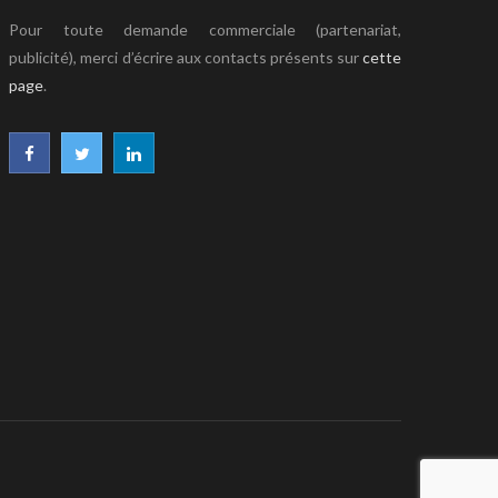
Pour toute demande commerciale (partenariat,
publicité), merci d’écrire aux contacts présents sur
cette
page
.
F
T
L
a
w
i
c
i
n
e
t
k
b
t
e
o
e
d
o
r
I
k
n