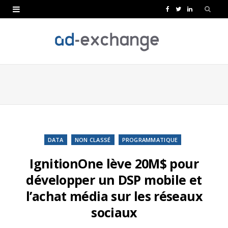
F
T
L
a
w
i
c
i
n
e
t
k
b
t
e
o
e
d
o
r
I
k
n
DATA
NON CLASSÉ
PROGRAMMATIQUE
IgnitionOne lève 20M$ pour
développer un DSP mobile et
l’achat média sur les réseaux
sociaux