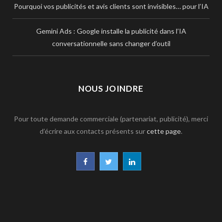
Pourquoi vos publicités et avis clients sont invisibles… pour l’IA
Gemini Ads : Google installe la publicité dans l’IA
conversationnelle sans changer d’outil
NOUS JOINDRE
Pour toute demande commerciale (partenariat, publicité), merci
d’écrire aux contacts présents sur
cette page
.
F
T
L
a
w
i
c
i
n
e
t
k