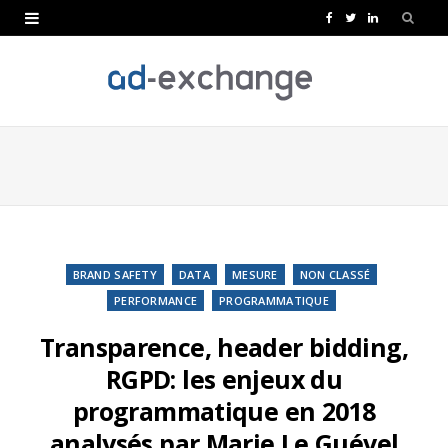
F
T
L
a
w
i
c
i
n
e
t
k
b
t
e
o
e
d
o
r
I
k
n
BRAND SAFETY
DATA
MESURE
NON CLASSÉ
PERFORMANCE
PROGRAMMATIQUE
Transparence, header bidding,
RGPD: les enjeux du
programmatique en 2018
analysés par Marie Le Guével