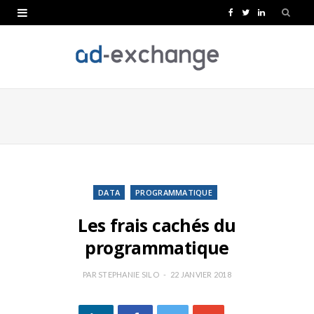
F
T
L
a
w
i
c
i
n
e
t
k
b
t
e
o
e
d
o
r
I
k
n
DATA
PROGRAMMATIQUE
Les frais cachés du
programmatique
PAR
STEPHANIE SILO
22 JANVIER 2018