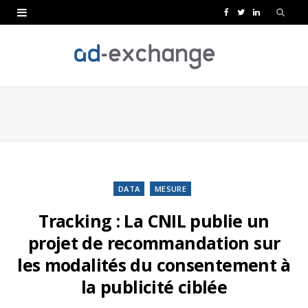
F
T
L
a
w
i
c
i
n
e
t
k
b
t
e
o
e
d
o
r
I
k
n
DATA
MESURE
Tracking : La CNIL publie un
projet de recommandation sur
les modalités du consentement à
la publicité ciblée