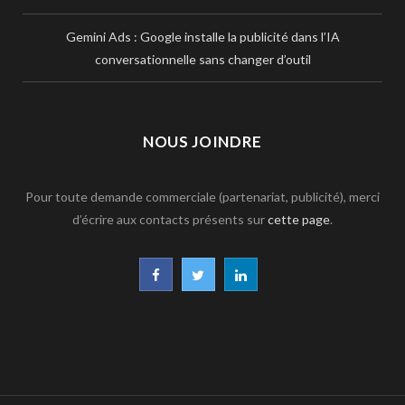
Gemini Ads : Google installe la publicité dans l’IA
conversationnelle sans changer d’outil
NOUS JOINDRE
Pour toute demande commerciale (partenariat, publicité), merci
d’écrire aux contacts présents sur
cette page
.
F
T
L
a
w
i
c
i
n
e
t
k