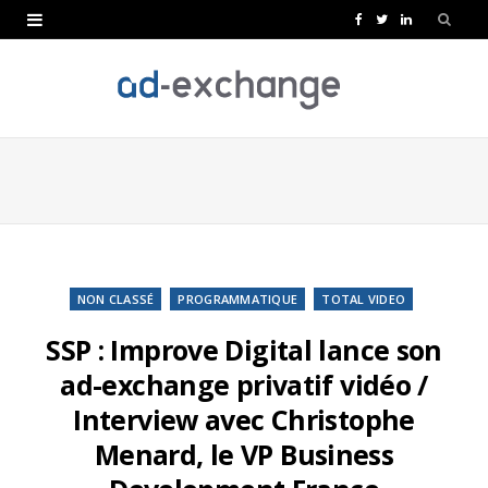
F
T
L
a
w
i
c
i
n
e
t
k
b
t
e
o
e
d
o
r
I
k
n
NON CLASSÉ
PROGRAMMATIQUE
TOTAL VIDEO
SSP : Improve Digital lance son
ad-exchange privatif vidéo /
Interview avec Christophe
Menard, le VP Business