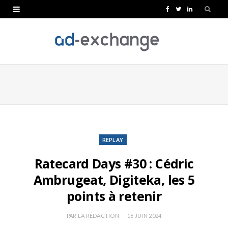
F
T
L
a
w
i
c
i
n
e
t
k
b
t
e
o
e
d
o
r
I
k
n
REPLAY
Ratecard Days #30 : Cédric
Ambrugeat, Digiteka, les 5
points à retenir
PAR
LA RÉDACTION
16 JUIN 2024