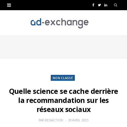
F
T
L
a
w
i
c
i
n
e
t
k
b
t
e
o
e
d
o
r
I
k
n
NON CLASSÉ
Quelle science se cache derrière
la recommandation sur les
réseaux sociaux
PAR
REDACTION
29 AVRIL 2015