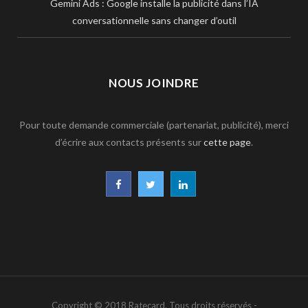
Gemini Ads : Google installe la publicité dans l’IA
conversationnelle sans changer d’outil
NOUS JOINDRE
Pour toute demande commerciale (partenariat, publicité), merci
d’écrire aux contacts présents sur
cette page
.
F
T
L
a
w
i
c
i
n
e
t
k
b
t
e
Copyright © 2018 Ratecard. Tous droits réservés -