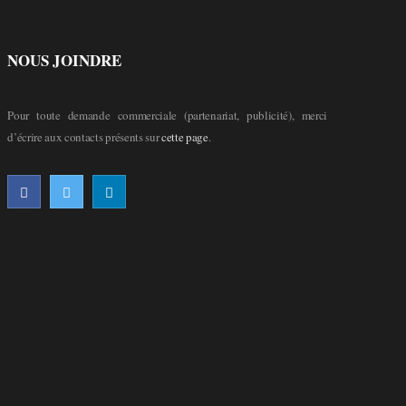
NOUS JOINDRE
Pour toute demande commerciale (partenariat, publicité), merci
d’écrire aux contacts présents sur
cette page
.
F
T
L
a
w
i
c
i
n
e
t
k
b
t
e
o
e
d
o
r
I