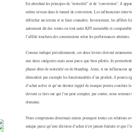
En abordant les principes de “notoriété” et de “conversion”, il appara
même niveau dans le tunnel de conversion. Les influenceurs interv
défricher un terrain et se faire connaître. Inversement, les affiliés 
autrement dit des ventes ou tout autre KPI mesurable et comparabl
l’affilié touchera des commissions selon les performances atteintes.
Comme indiqué précédemment, ces deux leviers doivent néanmoins tra
aux deux catégories mais aussi parce que bien pilotés, ils permett
phases dites de notoriété ou de branding. Ainsi, si un influenceur 
démontrer par exemple les fonctionnalités d’un produit, il pourra ég
d’achat active et qu’un dernier rappel de marque pourra conclure la t
devient ce tiers sur qui l’on peut compter, par contre, nous sommes 
domaine.
Nous comprenons désormais mieux pourquoi toutes ces relations avec 
unique parce qu’une décision d’achat n’est jamais linéaire et que l’