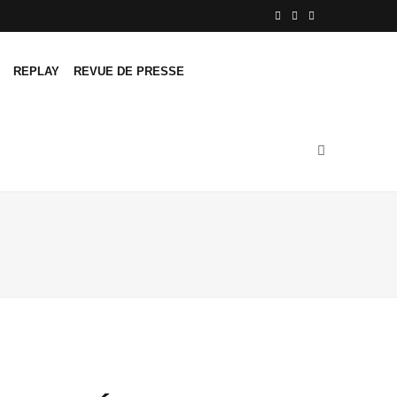
F
T
L
a
w
i
REPLAY
REVUE DE PRESSE
c
i
n
e
t
k
b
t
e
o
e
d
o
r
I
k
n