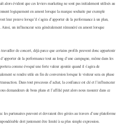
ît alors évident que ces leviers marketing ne sont pas initialement utilisés au
iennent logiquement en amont lorsque la marque souhaite par exemple
feront leur preuve lorsqu’il s’agira d’apporter de la performance à un plan,
e. Ainsi, un influenceur sera généralement rémunéré en amont lorsque
vailler de concert, déjà parce que certains profils peuvent donc appartenir
ent d’apporter de la performance tout au long d’une campagne, même dans les
apportera comme évoqué une forte valeur ajoutée quand il s’agira de
alement se rendre utile en fin de conversion lorsque le visiteur sera en phase
ransaction. Dans tout processus d’achat, la confiance est clé et l’influenceur
tous demandeurs de bons plans et l’affilié peut alors nous rassurer dans ce
les partenaires peuvent et devraient être gérées au travers d’une plateforme
impondérable doit justement être limité à sa plus simple expression.