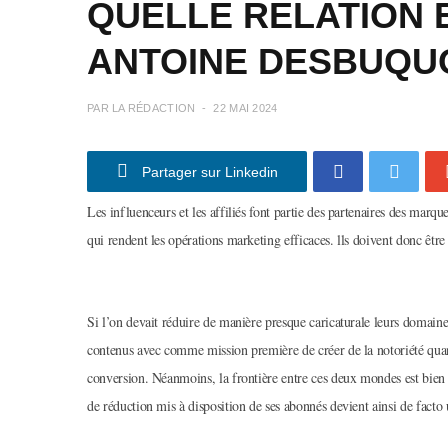
QUELLE RELATION E
ANTOINE DESBUQUO
PAR
LA RÉDACTION
22 MAI 2024
Partager sur Linkedin
Les influenceurs et les affiliés font partie des partenaires des mar
qui rendent les opérations marketing efficaces. lls doivent donc être
Si l’on devait réduire de manière presque caricaturale leurs domaines
contenus avec comme mission première de créer de la notoriété quand
conversion. Néanmoins, la frontière entre ces deux mondes est bie
de réduction mis à disposition de ses abonnés devient ainsi de facto u