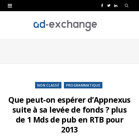
F
T
L
a
w
i
c
i
n
e
t
k
b
t
e
o
e
d
o
r
I
k
n
NON CLASSÉ
PROGRAMMATIQUE
Que peut-on espérer d’Appnexus
suite à sa levée de fonds ? plus
de 1 Mds de pub en RTB pour
2013