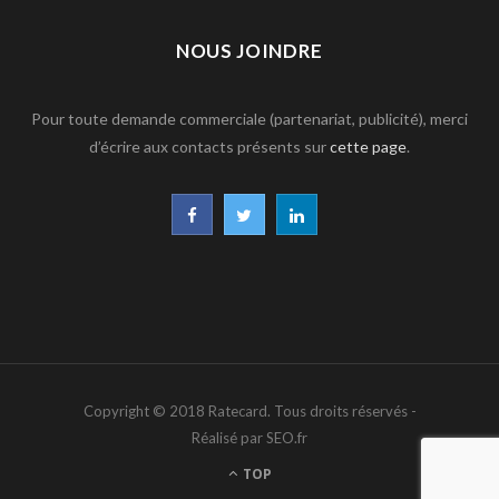
NOUS JOINDRE
Pour toute demande commerciale (partenariat, publicité), merci
d’écrire aux contacts présents sur
cette page
.
F
T
L
a
w
i
c
i
n
e
t
k
b
t
e
Copyright © 2018 Ratecard. Tous droits réservés -
o
e
d
Réalisé par SEO.fr
o
r
I
TOP