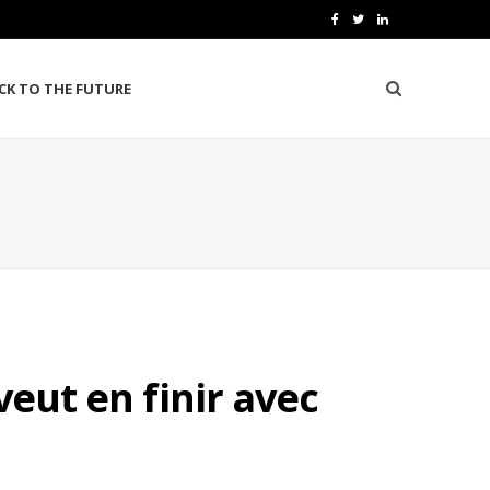
F
T
L
a
w
i
CK TO THE FUTURE
c
i
n
e
t
k
b
t
e
o
e
d
o
r
I
k
n
veut en finir avec