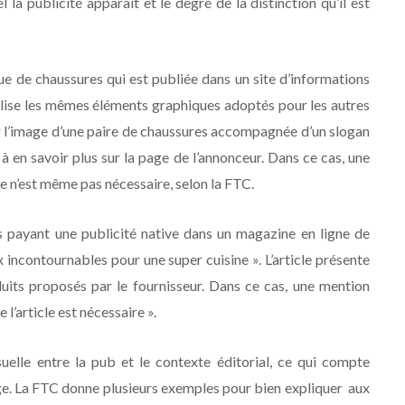
 la publicité apparaît et le degré de la distinction qu’il est
e de chaussures qui est publiée dans un site d’informations
utilise les mêmes éléments graphiques adoptés pour les autres
rer l’image d’une paire de chaussures accompagnée d’un slogan
r à en savoir plus sur la page de l’annonceur. Dans ce cas, une
re n’est même pas nécessaire, selon la FTC.
 payant une publicité native dans un magazine en ligne de
ix incontournables pour une super cuisine ». L’article présente
duits proposés par le fournisseur. Dans ce cas, une mention
 l’article est nécessaire ».
elle entre la pub et le contexte éditorial, ce qui compte
ge. La FTC donne plusieurs exemples pour bien expliquer aux