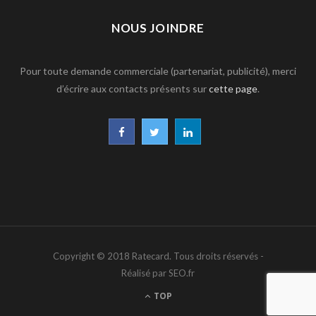
NOUS JOINDRE
Pour toute demande commerciale (partenariat, publicité), merci
d’écrire aux contacts présents sur
cette page
.
F
T
L
a
w
i
c
i
n
e
t
k
b
t
e
Copyright © 2018 Ratecard. Tous droits réservés -
o
e
d
Réalisé par SEO.fr
o
r
I
TOP
k
n