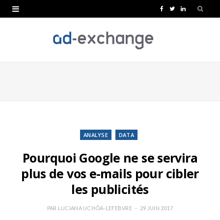
F
T
L
a
w
i
c
i
n
e
t
k
b
t
e
o
e
d
o
r
I
k
n
ANALYSE
DATA
Pourquoi Google ne se servira
plus de vos e-mails pour cibler
les publicités
PAR
LUCIANA UCHÔA-LEFEBVRE
29 JUIN 2017