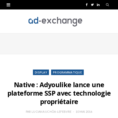
F
T
L
a
w
i
c
i
n
e
t
k
b
t
e
o
e
d
o
r
I
k
n
DISPLAY
PROGRAMMATIQUE
Native : Adyoulike lance une
plateforme SSP avec technologie
propriétaire
PAR
LUCIANA UCHÔA-LEFEBVRE
10 MAI 2016