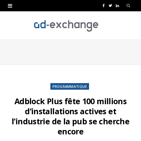
F
T
L
a
w
i
c
i
n
e
t
k
b
t
e
o
e
d
o
r
I
k
n
PROGRAMMATIQUE
Adblock Plus fête 100 millions
d’installations actives et
l’industrie de la pub se cherche
encore