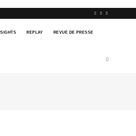
F
T
L
a
w
i
NSIGHTS
REPLAY
REVUE DE PRESSE
c
i
n
e
t
k
b
t
e
o
e
d
o
r
I
k
n