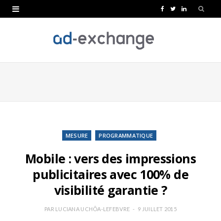
F
T
L
a
w
i
c
i
n
e
t
k
b
t
e
o
e
d
o
r
I
k
n
MESURE
PROGRAMMATIQUE
Mobile : vers des impressions
publicitaires avec 100% de
visibilité garantie ?
PAR
LUCIANA UCHÔA-LEFEBVRE
9 JUILLET 2015