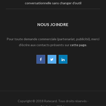
conversationnelle sans changer d’outil
NOUS JOINDRE
Pour toute demande commerciale (partenariat, publicité), merci
d’écrire aux contacts présents sur
cette page
.
F
T
L
a
w
i
c
i
n
e
t
k
b
t
e
Copyright © 2018 Ratecard. Tous droits réservés -
o
e
d