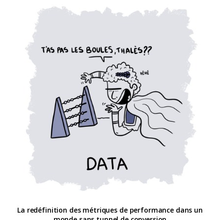
La redéfinition des métriques de performance dans un
monde sans tunnel de conversion