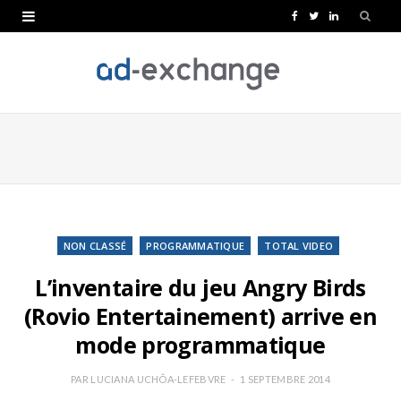
F
T
L
a
w
i
c
i
n
e
t
k
b
t
e
o
e
d
o
r
I
k
n
NON CLASSÉ
PROGRAMMATIQUE
TOTAL VIDEO
L’inventaire du jeu Angry Birds
(Rovio Entertainement) arrive en
mode programmatique
PAR
LUCIANA UCHÔA-LEFEBVRE
1 SEPTEMBRE 2014