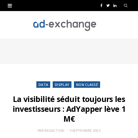
F
T
L
a
w
i
c
i
n
e
t
k
b
t
e
o
e
d
o
r
I
k
n
DATA
DISPLAY
NON CLASSÉ
La visibilité séduit toujours les
investisseurs : AdYapper lève 1
M€
PAR
REDACTION
9 SEPTEMBRE 2013