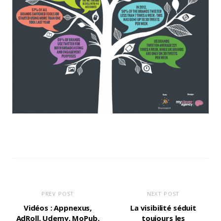
PREV POST
NEXT POST
Vidéos : Appnexus,
La visibilité séduit
AdRoll, Udemy, MoPub,
toujours les