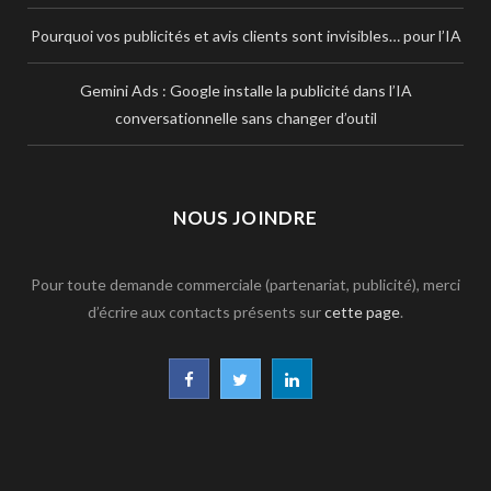
Pourquoi vos publicités et avis clients sont invisibles… pour l’IA
Gemini Ads : Google installe la publicité dans l’IA
conversationnelle sans changer d’outil
NOUS JOINDRE
Pour toute demande commerciale (partenariat, publicité), merci
d’écrire aux contacts présents sur
cette page
.
F
T
L
a
w
i
c
i
n