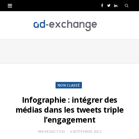
F
T
L
a
w
i
c
i
n
e
t
k
b
t
e
o
e
d
o
r
I
k
n
NON CLASSÉ
Infographie : intégrer des
médias dans les tweets triple
l’engagement
PAR
REDACTION
6 SEPTEMBRE 2013