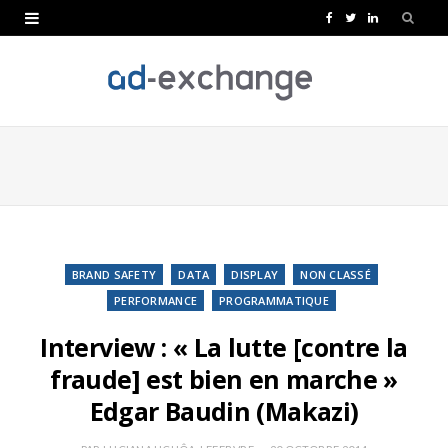
F
T
L
a
w
i
c
i
n
e
t
k
b
t
e
o
e
d
o
r
I
k
n
BRAND SAFETY
DATA
DISPLAY
NON CLASSÉ
PERFORMANCE
PROGRAMMATIQUE
Interview : « La lutte [contre la
fraude] est bien en marche »
Edgar Baudin (Makazi)