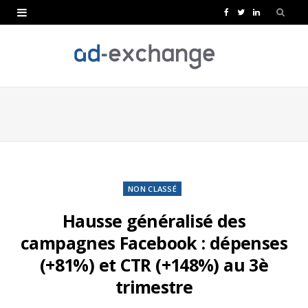
F
T
L
a
w
i
c
i
n
e
t
k
b
t
e
o
e
d
o
r
I
k
n
NON CLASSÉ
Hausse généralisé des
campagnes Facebook : dépenses
(+81%) et CTR (+148%) au 3è
trimestre