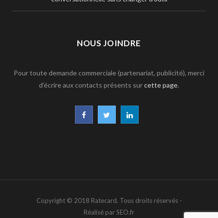
NOUS JOINDRE
Pour toute demande commerciale (partenariat, publicité), merci
d’écrire aux contacts présents sur
cette page
.
F
T
L
a
w
i
c
i
n
e
t
k
b
t
e
Copyright © 2018 Ratecard. Tous droits réservés -
o
e
d
Réalisé par SEO.fr