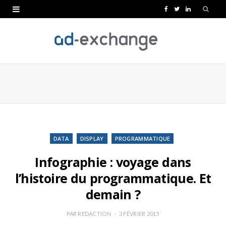
F
T
L
a
w
i
c
i
n
e
t
k
b
t
e
o
e
d
o
r
I
k
n
DATA
DISPLAY
PROGRAMMATIQUE
Infographie : voyage dans
l’histoire du programmatique. Et
demain ?
PAR
REDACTION
3 FÉVRIER 2015