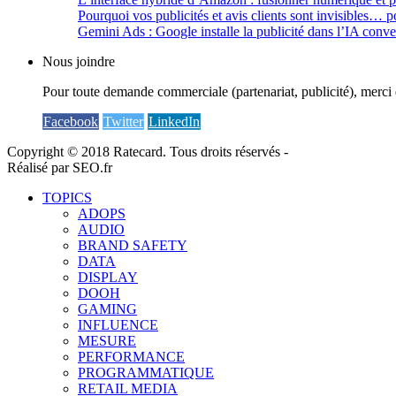
Pourquoi vos publicités et avis clients sont invisibles… p
Gemini Ads : Google installe la publicité dans l’IA conve
Nous joindre
Pour toute demande commerciale (partenariat, publicité), merci 
Facebook
Twitter
LinkedIn
Copyright © 2018 Ratecard. Tous droits réservés -
Réalisé par SEO.fr
TOPICS
ADOPS
AUDIO
BRAND SAFETY
DATA
DISPLAY
DOOH
GAMING
INFLUENCE
MESURE
PERFORMANCE
PROGRAMMATIQUE
RETAIL MEDIA