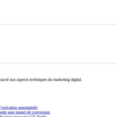
acré aux aspects techniques du marketing digital.
l’exécution automatisée
onde sans tunnel de conversion
physique pour une UX fluide