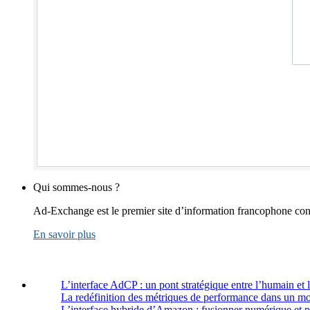
Qui sommes-nous ?
Ad-Exchange est le premier site d’information francophone cons
En savoir plus
L’interface AdCP : un pont stratégique entre l’humain et 
La redéfinition des métriques de performance dans un m
L’interface hybride d’Amazon : fusionner numérique et 