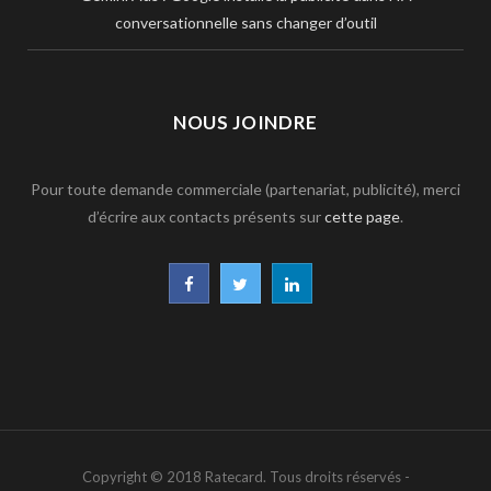
conversationnelle sans changer d’outil
NOUS JOINDRE
Pour toute demande commerciale (partenariat, publicité), merci
d’écrire aux contacts présents sur
cette page
.
F
T
L
a
w
i
c
i
n
e
t
k
b
t
e
Copyright © 2018 Ratecard. Tous droits réservés -
o
e
d