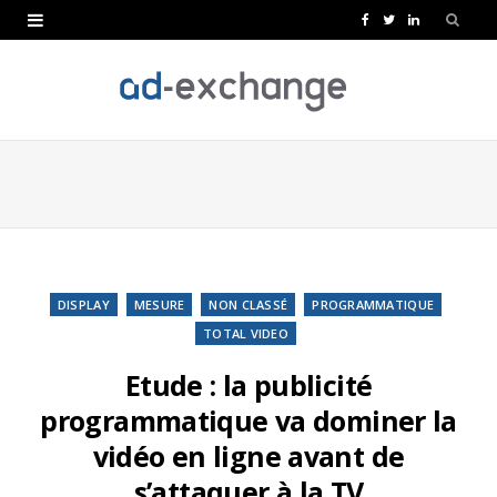
F
T
L
a
w
i
c
i
n
e
t
k
b
t
e
o
e
d
o
r
I
k
n
DISPLAY
MESURE
NON CLASSÉ
PROGRAMMATIQUE
TOTAL VIDEO
Etude : la publicité
programmatique va dominer la
vidéo en ligne avant de
s’attaquer à la TV