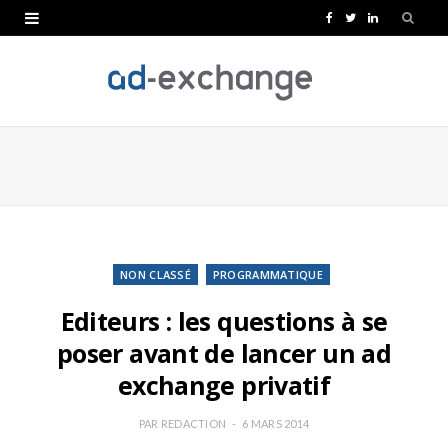
F
T
L
a
w
i
c
i
n
e
t
k
b
t
e
o
e
d
o
r
I
k
n
NON CLASSÉ
PROGRAMMATIQUE
Editeurs : les questions à se
poser avant de lancer un ad
exchange privatif
PAR
REDACTION
6 MARS 2014