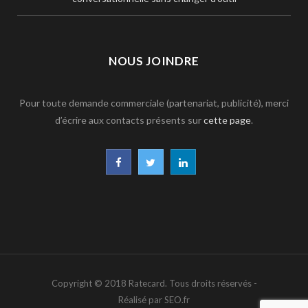
NOUS JOINDRE
Pour toute demande commerciale (partenariat, publicité), merci
d’écrire aux contacts présents sur
cette page
.
F
T
L
a
w
i
c
i
n
e
t
k
b
t
e
Copyright © 2018 Ratecard. Tous droits réservés -
o
e
d
Réalisé par SEO.fr