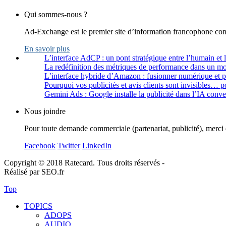
Qui sommes-nous ?
Ad-Exchange est le premier site d’information francophone cons
En savoir plus
L’interface AdCP : un pont stratégique entre l’humain et 
La redéfinition des métriques de performance dans un m
L’interface hybride d’Amazon : fusionner numérique et 
Pourquoi vos publicités et avis clients sont invisibles… p
Gemini Ads : Google installe la publicité dans l’IA conve
Nous joindre
Pour toute demande commerciale (partenariat, publicité), merci 
Facebook
Twitter
LinkedIn
Copyright © 2018 Ratecard. Tous droits réservés -
Réalisé par SEO.fr
Top
TOPICS
ADOPS
AUDIO