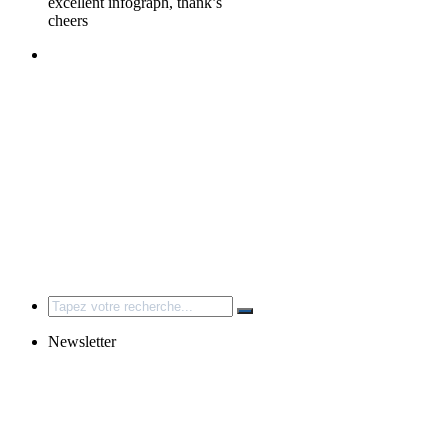
excellent infograph, thank’s
cheers
Search
for:
Newsletter