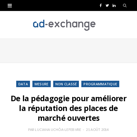
F
T
L
a
w
i
c
i
n
e
t
k
b
t
e
o
e
d
o
r
I
k
n
DATA
MESURE
NON CLASSÉ
PROGRAMMATIQUE
De la pédagogie pour améliorer
la réputation des places de
marché ouvertes
PAR
LUCIANA UCHÔA-LEFEBVRE
21 AOÛT 2014