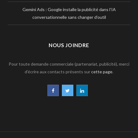
Gemini Ads : Google installe la publicité dans l’IA
conversationnelle sans changer d’outil
NOUS JOINDRE
Pour toute demande commerciale (partenariat, publicité), merci
d’écrire aux contacts présents sur
cette page
.
F
T
L
a
w
i
c
i
n
e
t
k
b
t
e