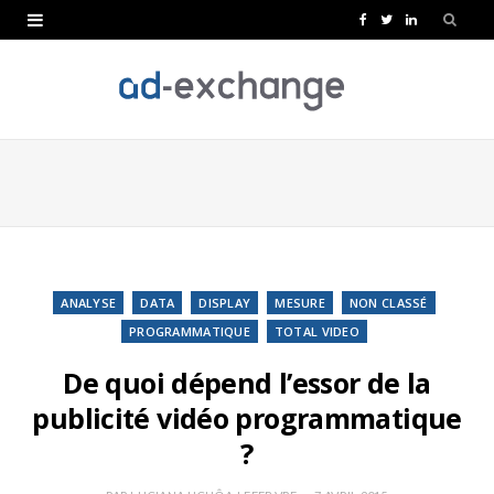
F
T
L
a
w
i
c
i
n
e
t
k
b
t
e
o
e
d
o
r
I
k
n
ANALYSE
DATA
DISPLAY
MESURE
NON CLASSÉ
PROGRAMMATIQUE
TOTAL VIDEO
De quoi dépend l’essor de la
publicité vidéo programmatique
?