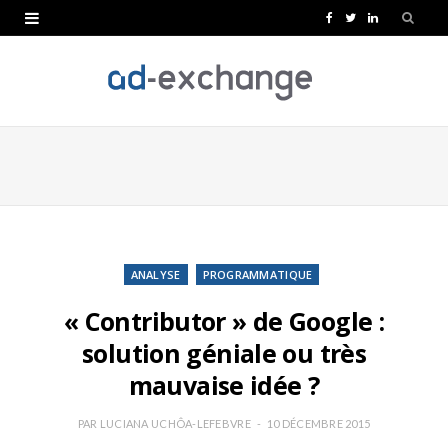
F
T
L
a
w
i
c
i
n
e
t
k
b
t
e
o
e
d
o
r
I
k
n
ANALYSE
PROGRAMMATIQUE
« Contributor » de Google :
solution géniale ou très
mauvaise idée ?
PAR
LUCIANA UCHÔA-LEFEBVRE
10 DÉCEMBRE 2015