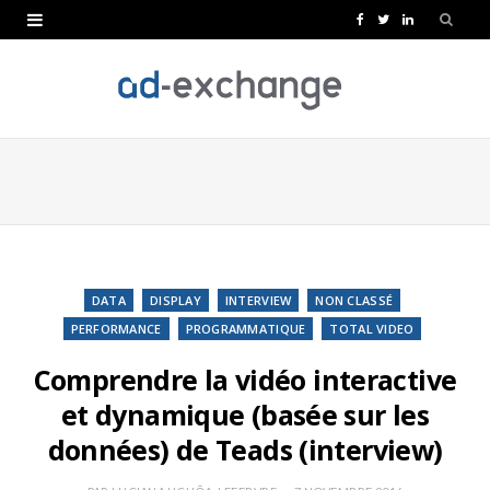
F
T
L
a
w
i
c
i
n
e
t
k
b
t
e
o
e
d
o
r
I
k
n
DATA
DISPLAY
INTERVIEW
NON CLASSÉ
PERFORMANCE
PROGRAMMATIQUE
TOTAL VIDEO
Comprendre la vidéo interactive
et dynamique (basée sur les
données) de Teads (interview)