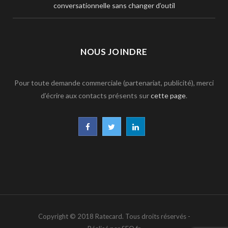
conversationnelle sans changer d’outil
NOUS JOINDRE
Pour toute demande commerciale (partenariat, publicité), merci
d’écrire aux contacts présents sur
cette page
.
F
T
L
a
w
i
c
i
n
e
t
k
b
t
e
Copyright © 2018 Ratecard. Tous droits réservés -
o
e
d