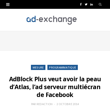
F
T
L
a
w
i
c
i
n
e
t
k
b
t
e
o
e
d
o
r
I
k
n
MESURE
PROGRAMMATIQUE
AdBlock Plus veut avoir la peau
d’Atlas, l’ad serveur multiécran
de Facebook
PAR
REDACTION
2 OCTOBRE 2014