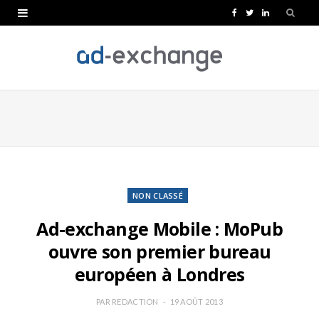
F
T
L
a
w
i
c
i
n
e
t
k
b
t
e
o
e
d
o
r
I
k
n
NON CLASSÉ
Ad-exchange Mobile : MoPub
ouvre son premier bureau
européen à Londres
PAR
REDACTION
19 AOÛT 2013