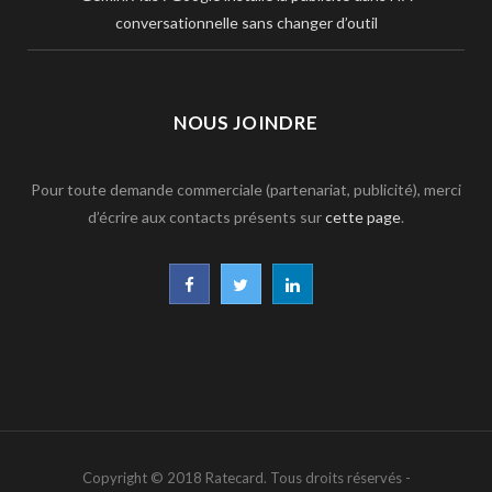
conversationnelle sans changer d’outil
NOUS JOINDRE
Pour toute demande commerciale (partenariat, publicité), merci
d’écrire aux contacts présents sur
cette page
.
F
T
L
a
w
i
c
i
n
e
t
k
b
t
e
Copyright © 2018 Ratecard. Tous droits réservés -
o
e
d