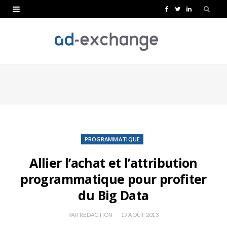
F
T
L
a
w
i
c
i
n
e
t
k
b
t
e
o
e
d
o
r
I
k
n
PROGRAMMATIQUE
Allier l’achat et l’attribution
programmatique pour profiter
du Big Data
PAR
REDACTION
19 AOÛT 2013