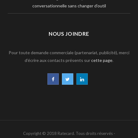
conversationnelle sans changer d’outil
NOUS JOINDRE
Pour toute demande commerciale (partenariat, publicité), merci
d’écrire aux contacts présents sur
cette page
.
F
T
L
a
w
i
c
i
n
e
t
k
b
t
e
Copyright © 2018 Ratecard. Tous droits réservés -
o
e
d