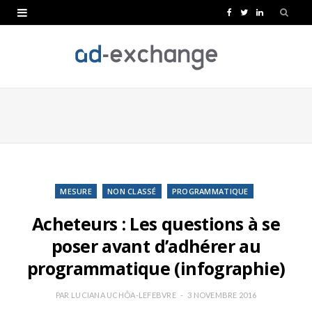
F
T
L
a
w
i
c
i
n
e
t
k
b
t
e
o
e
d
o
r
I
k
n
MESURE
NON CLASSÉ
PROGRAMMATIQUE
Acheteurs : Les questions à se
poser avant d’adhérer au
programmatique (infographie)
PAR
LUCIANA UCHÔA-LEFEBVRE
3 NOVEMBRE 2016