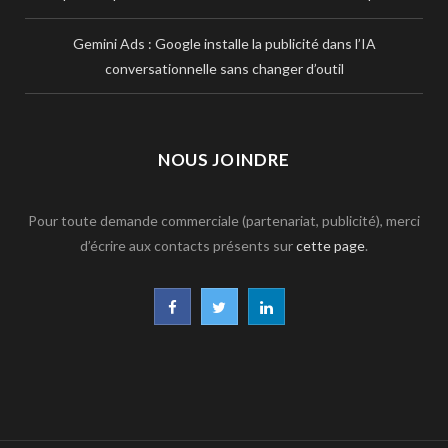
Gemini Ads : Google installe la publicité dans l’IA
conversationnelle sans changer d’outil
NOUS JOINDRE
Pour toute demande commerciale (partenariat, publicité), merci
d’écrire aux contacts présents sur
cette page
.
F
T
L
a
w
i
c
i
n
e
t
k