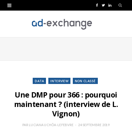
F
T
L
a
w
i
c
i
n
e
t
k
b
t
e
o
e
d
o
r
I
k
n
DATA
INTERVIEW
NON CLASSÉ
Une DMP pour 366 : pourquoi
maintenant ? (interview de L.
Vignon)
PAR
LUCIANA UCHÔA-LEFEBVRE
24 SEPTEMBRE 2019