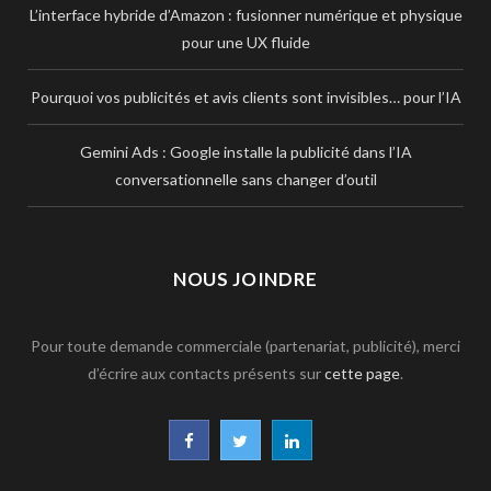
L’interface hybride d’Amazon : fusionner numérique et physique
pour une UX fluide
Pourquoi vos publicités et avis clients sont invisibles… pour l’IA
Gemini Ads : Google installe la publicité dans l’IA
conversationnelle sans changer d’outil
NOUS JOINDRE
Pour toute demande commerciale (partenariat, publicité), merci
d’écrire aux contacts présents sur
cette page
.
F
T
L
a
w
i