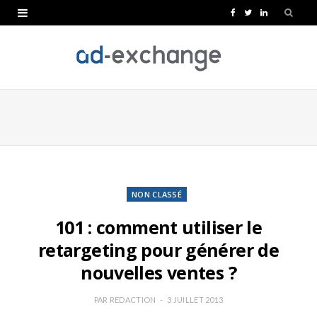
F
T
L
a
w
i
c
i
n
e
t
k
b
t
e
o
e
d
o
r
I
k
n
NON CLASSÉ
101 : comment utiliser le
retargeting pour générer de
nouvelles ventes ?
PAR
REDACTION
3 JUILLET 2013