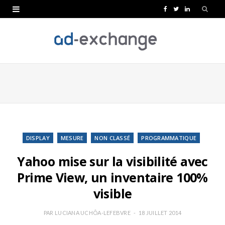
F
T
L
a
w
i
c
i
n
e
t
k
b
t
e
o
e
d
o
r
I
k
n
DISPLAY
MESURE
NON CLASSÉ
PROGRAMMATIQUE
Yahoo mise sur la visibilité avec
Prime View, un inventaire 100%
visible
PAR
LUCIANA UCHÔA-LEFEBVRE
18 JUILLET 2014