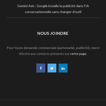
Gemini Ads : Google installe la publicité dans l’IA
conversationnelle sans changer d’outil
NOUS JOINDRE
Pour toute demande commerciale (partenariat, publicité), merci
d’écrire aux contacts présents sur
cette page
.
F
T
L
a
w
i
c
i
n
e
t
k
b
t
e