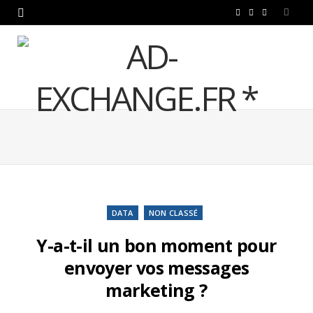
F
T
L
a
w
i
c
i
n
e
t
k
b
t
e
o
e
d
o
r
I
k
n
DATA
NON CLASSÉ
Y-a-t-il un bon moment pour
envoyer vos messages
marketing ?