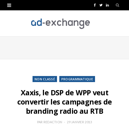
F
T
L
a
w
i
c
i
n
e
t
k
b
t
e
o
e
d
o
r
I
k
n
NON CLASSÉ
PROGRAMMATIQUE
Xaxis, le DSP de WPP veut
convertir les campagnes de
branding radio au RTB
PAR
REDACTION
29 JANVIER 2013