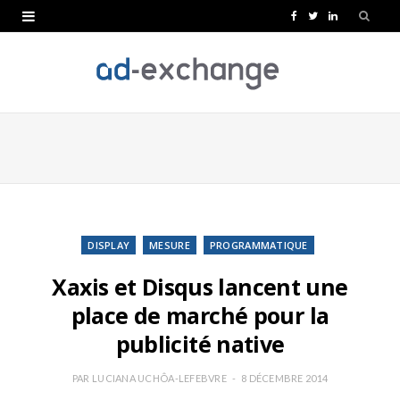
F
T
L
a
w
i
c
i
n
e
t
k
b
t
e
o
e
d
o
r
I
k
n
DISPLAY
MESURE
PROGRAMMATIQUE
Xaxis et Disqus lancent une
place de marché pour la
publicité native
PAR
LUCIANA UCHÔA-LEFEBVRE
8 DÉCEMBRE 2014