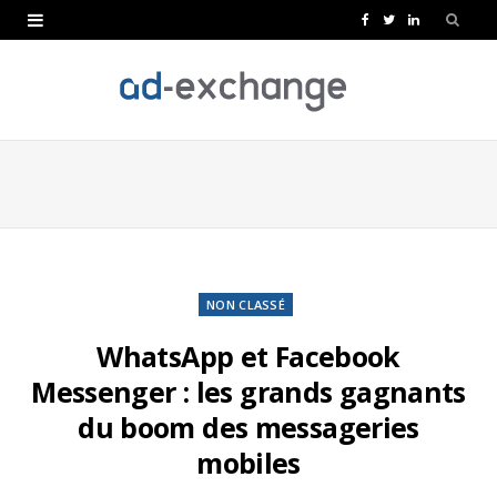
F
T
L
a
w
i
c
i
n
e
t
k
b
t
e
o
e
d
o
r
I
k
n
NON CLASSÉ
WhatsApp et Facebook
Messenger : les grands gagnants
du boom des messageries
mobiles