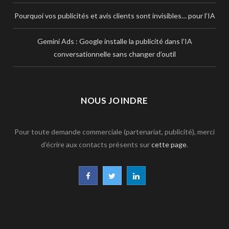
Pourquoi vos publicités et avis clients sont invisibles… pour l’IA
Gemini Ads : Google installe la publicité dans l’IA
conversationnelle sans changer d’outil
NOUS JOINDRE
Pour toute demande commerciale (partenariat, publicité), merci
d’écrire aux contacts présents sur
cette page
.
F
T
L
a
w
i
c
i
n