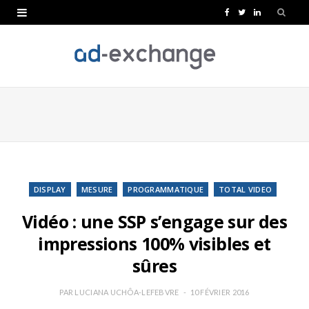
F
T
L
a
w
i
c
i
n
e
t
k
b
t
e
o
e
d
o
r
I
k
n
DISPLAY
MESURE
PROGRAMMATIQUE
TOTAL VIDEO
Vidéo : une SSP s’engage sur des
impressions 100% visibles et
sûres
PAR
LUCIANA UCHÔA-LEFEBVRE
10 FÉVRIER 2016